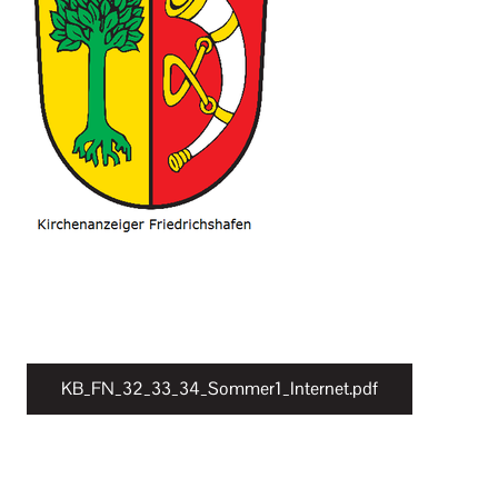
KB_FN_32_33_34_Sommer1_Internet.pdf