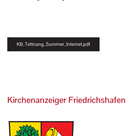
KB_Tettnang_Sommer_Internet.pdf
Kirchenanzeiger Friedrichshafen