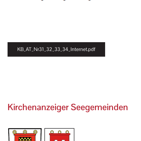
KB_AT_Nr31_32_33_34_Internet.pdf
Kirchenanzeiger Seegemeinden