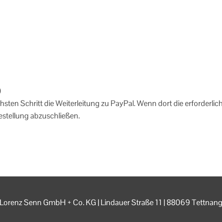
)
hsten Schritt die Weiterleitung zu PayPal. Wenn dort die erforderli
estellung abzuschließen.
Lorenz Senn GmbH + Co. KG | Lindauer Straße 11 | 88069 Tettnan